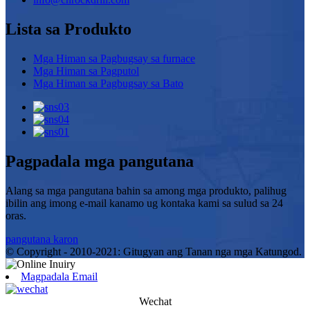
Lista sa Produkto
Mga Himan sa Pagbugsay sa furnace
Mga Himan sa Pagputol
Mga Himan sa Pagbugsay sa Bato
Pagpadala mga pangutana
Alang sa mga pangutana bahin sa among mga produkto, palihug
ibilin ang imong e-mail kanamo ug kontaka kami sa sulud sa 24
oras.
pangutana karon
© Copyright - 2010-2021: Gitugyan ang Tanan nga mga Katungod.
Magpadala Email
Wechat