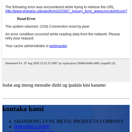
Isulat ang imong mensahe dinhi ug ipadala kini kanamo
kontaka kami
SHANDONG LYNE METAL PRODUCTS COMPANY
008618865226000
info@cnrockdrill.com