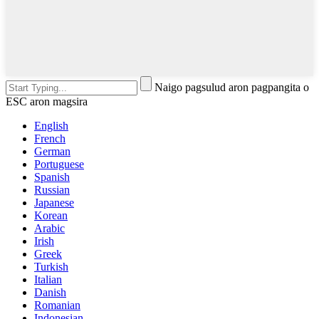
Naigo pagsulud aron pagpangita o
ESC aron magsira
English
French
German
Portuguese
Spanish
Russian
Japanese
Korean
Arabic
Irish
Greek
Turkish
Italian
Danish
Romanian
Indonesian