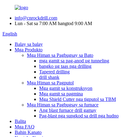
info@cnrockdrill.com
Lun - Sat sa 7:00 AM hangtod 9:00 AM
English
Balay sa balay
Mga Produkto
Mga Himan sa Pagbugsay sa Bato
mga gamit sa pag-anod ug tunneling
bangko ug taas nga drilling
Tapered drilling
drill shank
Mga Himan sa Pagputol
Mga gamit sa konstruksyon
Mga gamit sa pagmina
Mga Shield Cutter nga tigputol sa TBM
Mga Himan sa Pagbugsay sa furnace
Ang blast furnace drill gamay
Pag-blast nga sungkod sa drill nga hudno
Balita
Mga FAQ
Bahin Kanato