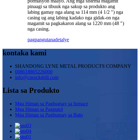
pormasyon maayo. Ang mga sistema magamit
pinaagi sa tibuuk nga sakup sa produkto ang
labing gamay nga alang sa 114 mm (4 1/2 ″) nga
casing ug ang labing kadako nga gidak-on nga
magamit sa pagkakaron alang sa 1220 mm (48 ″)
nga casing.
pagpangutana
detalye
kontaka kami
SHANDONG LYNE METAL PRODUCTS COMPANY
008618865226000
info@cnrockdrill.com
Lista sa Produkto
Mga Himan sa Pagbugsay sa furnace
Mga Himan sa Pagputol
Mga Himan sa Pagbugsay sa Bato