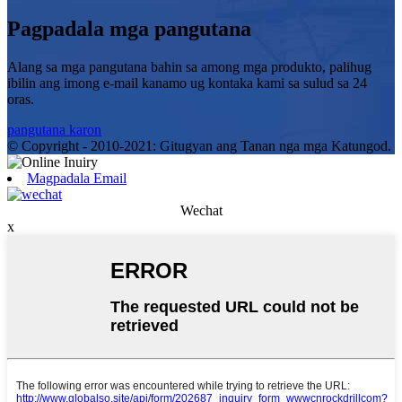
Pagpadala mga pangutana
Alang sa mga pangutana bahin sa among mga produkto, palihug
ibilin ang imong e-mail kanamo ug kontaka kami sa sulud sa 24
oras.
pangutana karon
© Copyright - 2010-2021: Gitugyan ang Tanan nga mga Katungod.
Magpadala Email
Wechat
x