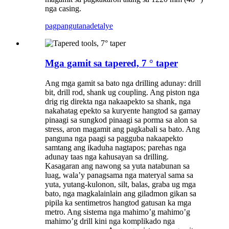
nga casing.
pagpangutana
detalye
Mga gamit sa tapered, 7 ° taper
Ang mga gamit sa bato nga drilling adunay: drill
bit, drill rod, shank ug coupling. Ang piston nga
drig rig direkta nga nakaapekto sa shank, nga
nakahatag epekto sa kuryente hangtod sa gamay
pinaagi sa sungkod pinaagi sa porma sa alon sa
stress, aron magamit ang pagkabali sa bato. Ang
panguna nga paagi sa pagguba nakaapekto
samtang ang ikaduha nagtapos; parehas nga
adunay taas nga kahusayan sa drilling.
Kasagaran ang nawong sa yuta natabunan sa
luag, wala’y panagsama nga materyal sama sa
yuta, yutang-kulonon, silt, balas, graba ug mga
bato, nga magkalainlain ang giladmon gikan sa
pipila ka sentimetros hangtod gatusan ka mga
metro. Ang sistema nga mahimo’g mahimo’g
mahimo’g drill kini nga komplikado nga