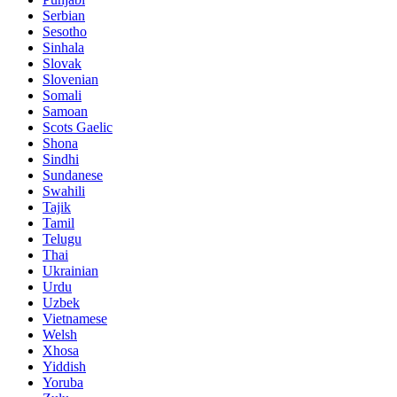
Serbian
Sesotho
Sinhala
Slovak
Slovenian
Somali
Samoan
Scots Gaelic
Shona
Sindhi
Sundanese
Swahili
Tajik
Tamil
Telugu
Thai
Ukrainian
Urdu
Uzbek
Vietnamese
Welsh
Xhosa
Yiddish
Yoruba