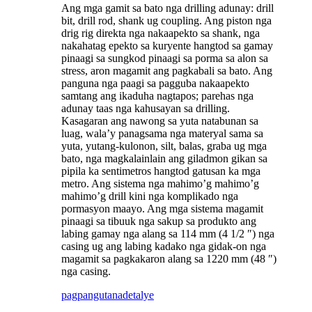
Ang mga gamit sa bato nga drilling adunay: drill
bit, drill rod, shank ug coupling. Ang piston nga
drig rig direkta nga nakaapekto sa shank, nga
nakahatag epekto sa kuryente hangtod sa gamay
pinaagi sa sungkod pinaagi sa porma sa alon sa
stress, aron magamit ang pagkabali sa bato. Ang
panguna nga paagi sa pagguba nakaapekto
samtang ang ikaduha nagtapos; parehas nga
adunay taas nga kahusayan sa drilling.
Kasagaran ang nawong sa yuta natabunan sa
luag, wala’y panagsama nga materyal sama sa
yuta, yutang-kulonon, silt, balas, graba ug mga
bato, nga magkalainlain ang giladmon gikan sa
pipila ka sentimetros hangtod gatusan ka mga
metro. Ang sistema nga mahimo’g mahimo’g
mahimo’g drill kini nga komplikado nga
pormasyon maayo. Ang mga sistema magamit
pinaagi sa tibuuk nga sakup sa produkto ang
labing gamay nga alang sa 114 mm (4 1/2 ″) nga
casing ug ang labing kadako nga gidak-on nga
magamit sa pagkakaron alang sa 1220 mm (48 ″)
nga casing.
pagpangutana
detalye