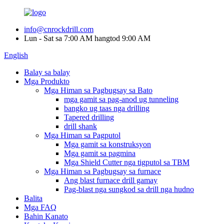
info@cnrockdrill.com
Lun - Sat sa 7:00 AM hangtod 9:00 AM
English
Balay sa balay
Mga Produkto
Mga Himan sa Pagbugsay sa Bato
mga gamit sa pag-anod ug tunneling
bangko ug taas nga drilling
Tapered drilling
drill shank
Mga Himan sa Pagputol
Mga gamit sa konstruksyon
Mga gamit sa pagmina
Mga Shield Cutter nga tigputol sa TBM
Mga Himan sa Pagbugsay sa furnace
Ang blast furnace drill gamay
Pag-blast nga sungkod sa drill nga hudno
Balita
Mga FAQ
Bahin Kanato