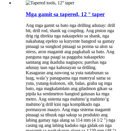
Mga gamit sa tapered, 12 ° taper
Ang mga gamit sa bato nga drilling adunay: drill
bit, drill rod, shank ug coupling. Ang piston nga
drig rig direkta nga nakaapekto sa shank, nga
nakahatag epekto sa kuryente hangtod sa gamay
pinaagi sa sungkod pinaagi sa porma sa alon sa
stress, aron magamit ang pagkabali sa bato. Ang
panguna nga paagi sa pagguba nakaapekto
samtang ang ikaduha nagtapos; parehas nga
adunay taas nga kahusayan sa drilling.
Kasagaran ang nawong sa yuta natabunan sa
luag, wala’y panagsama nga materyal sama sa
yuta, yutang-kulonon, silt, balas, graba ug mga
bato, nga magkalainlain ang giladmon gikan sa
pipila ka sentimetros hangtod gatusan ka mga
metro. Ang sistema nga mahimo’g mahimo’g
mahimo’g drill kini nga komplikado nga
pormasyon maayo. Ang mga sistema magamit
pinaagi sa tibuuk nga sakup sa produkto ang
labing gamay nga alang sa 114 mm (4 1/2 ″) nga
casing ug ang labing kadako nga gidak-on nga
magamit sa pagkakaron alang sa 1220 mm (48 ″)