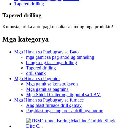
Tapered drilling
Tapered drilling
Kumusta, ari ka aron pagkonsulta sa among mga produkto!
Mga kategorya
Mga Himan sa Pagbugsay sa Bato
mga gamit sa pag-anod ug tunneling
bangko ug taas nga drilling
Tapered drilling
drill shank
Mga Himan sa Pagputol
Mga gamit sa konstruksyon
Mga gamit sa pagmina
Mga Shield Cutter nga tigputol sa TBM
Mga Himan sa Pagbugsay sa furnace
Ang blast furnace drill gamay
Pag-blast nga sungkod sa drill nga hudno