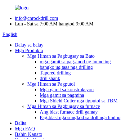
info@cnrockdrill.com
Lun - Sat sa 7:00 AM hangtod 9:00 AM
English
Balay sa balay
Mga Produkto
Mga Himan sa Pagbugsay sa Bato
mga gamit sa pag-anod ug tunneling
bangko ug taas nga drilling
Tapered drilling
drill shank
Mga Himan sa Pagputol
Mga gamit sa konstruksyon
Mga gamit sa pagmina
Mga Shield Cutter nga tigputol sa TBM
Mga Himan sa Pagbugsay sa furnace
Ang blast furnace drill gamay
Pag-blast nga sungkod sa drill nga hudno
Balita
Mga FAQ
Bahin Kanato