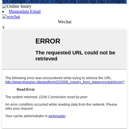
© Copyright - 2010-2021: Gitugyan ang Tanan nga mga Katungod.
Magpadala Email
Wechat
x