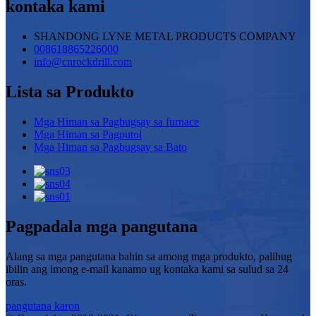
kontaka kami
SHANDONG LYNE METAL PRODUCTS COMPANY
008618865226000
info@cnrockdrill.com
Lista sa Produkto
Mga Himan sa Pagbugsay sa furnace
Mga Himan sa Pagputol
Mga Himan sa Pagbugsay sa Bato
Pagpadala mga pangutana
Alang sa mga pangutana bahin sa among mga produkto, palihug
ibilin ang imong e-mail kanamo ug kontaka kami sa sulud sa 24
oras.
pangutana karon