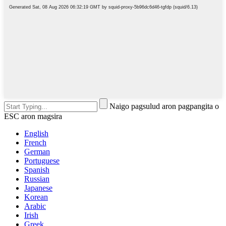
Naigo pagsulud aron pagpangita o
ESC aron magsira
English
French
German
Portuguese
Spanish
Russian
Japanese
Korean
Arabic
Irish
Greek