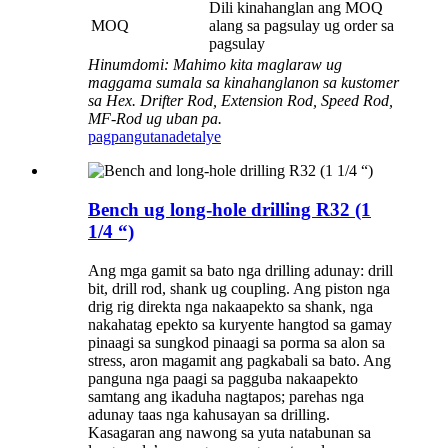
Dili kinahanglan ang MOQ
MOQ
alang sa pagsulay ug order sa
pagsulay
Hinumdomi: Mahimo kita maglaraw ug
maggama sumala sa kinahanglanon sa kustomer
sa Hex. Drifter Rod, Extension Rod, Speed ​​Rod,
MF-Rod ug uban pa.
pagpangutana
detalye
Bench ug long-hole drilling R32 (1
1/4 “)
Ang mga gamit sa bato nga drilling adunay: drill
bit, drill rod, shank ug coupling. Ang piston nga
drig rig direkta nga nakaapekto sa shank, nga
nakahatag epekto sa kuryente hangtod sa gamay
pinaagi sa sungkod pinaagi sa porma sa alon sa
stress, aron magamit ang pagkabali sa bato. Ang
panguna nga paagi sa pagguba nakaapekto
samtang ang ikaduha nagtapos; parehas nga
adunay taas nga kahusayan sa drilling.
Kasagaran ang nawong sa yuta natabunan sa