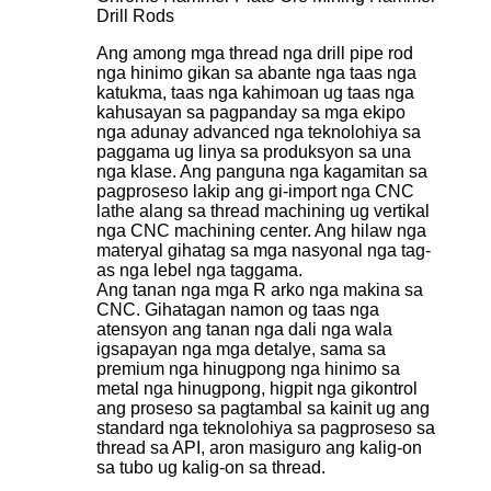
Drill Rods
Ang among mga thread nga drill pipe rod
nga hinimo gikan sa abante nga taas nga
katukma, taas nga kahimoan ug taas nga
kahusayan sa pagpanday sa mga ekipo
nga adunay advanced nga teknolohiya sa
paggama ug linya sa produksyon sa una
nga klase. Ang panguna nga kagamitan sa
pagproseso lakip ang gi-import nga CNC
lathe alang sa thread machining ug vertikal
nga CNC machining center. Ang hilaw nga
materyal gihatag sa mga nasyonal nga tag-
as nga lebel nga taggama.
Ang tanan nga mga R arko nga makina sa
CNC. Gihatagan namon og taas nga
atensyon ang tanan nga dali nga wala
igsapayan nga mga detalye, sama sa
premium nga hinugpong nga hinimo sa
metal nga hinugpong, higpit nga gikontrol
ang proseso sa pagtambal sa kainit ug ang
standard nga teknolohiya sa pagproseso sa
thread sa API, aron masiguro ang kalig-on
sa tubo ug kalig-on sa thread.