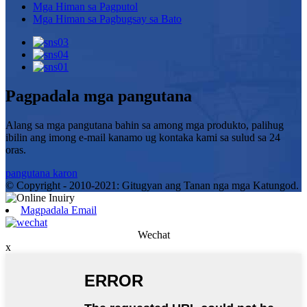
Mga Himan sa Pagputol
Mga Himan sa Pagbugsay sa Bato
Pagpadala mga pangutana
Alang sa mga pangutana bahin sa among mga produkto, palihug
ibilin ang imong e-mail kanamo ug kontaka kami sa sulud sa 24
oras.
pangutana karon
© Copyright - 2010-2021: Gitugyan ang Tanan nga mga Katungod.
Magpadala Email
Wechat
x