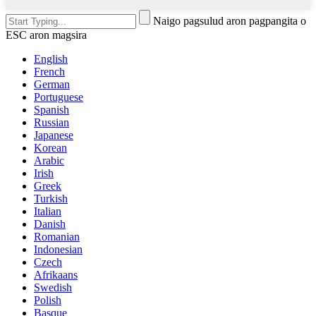
Naigo pagsulud aron pagpangita o
ESC aron magsira
English
French
German
Portuguese
Spanish
Russian
Japanese
Korean
Arabic
Irish
Greek
Turkish
Italian
Danish
Romanian
Indonesian
Czech
Afrikaans
Swedish
Polish
Basque