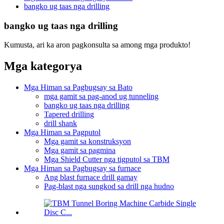
bangko ug taas nga drilling
bangko ug taas nga drilling
Kumusta, ari ka aron pagkonsulta sa among mga produkto!
Mga kategorya
Mga Himan sa Pagbugsay sa Bato
mga gamit sa pag-anod ug tunneling
bangko ug taas nga drilling
Tapered drilling
drill shank
Mga Himan sa Pagputol
Mga gamit sa konstruksyon
Mga gamit sa pagmina
Mga Shield Cutter nga tigputol sa TBM
Mga Himan sa Pagbugsay sa furnace
Ang blast furnace drill gamay
Pag-blast nga sungkod sa drill nga hudno