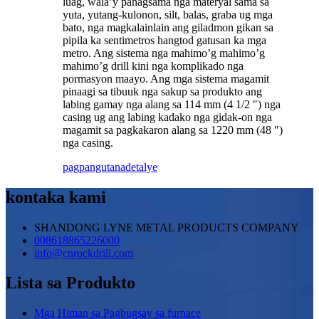
luag, wala’y panagsama nga materyal sama sa
yuta, yutang-kulonon, silt, balas, graba ug mga
bato, nga magkalainlain ang giladmon gikan sa
pipila ka sentimetros hangtod gatusan ka mga
metro. Ang sistema nga mahimo’g mahimo’g
mahimo’g drill kini nga komplikado nga
pormasyon maayo. Ang mga sistema magamit
pinaagi sa tibuuk nga sakup sa produkto ang
labing gamay nga alang sa 114 mm (4 1/2 ″) nga
casing ug ang labing kadako nga gidak-on nga
magamit sa pagkakaron alang sa 1220 mm (48 ″)
nga casing.
pagpangutana
detalye
kontaka kami
SHANDONG LYNE METAL PRODUCTS COMPANY
008618865226000
info@cnrockdrill.com
Lista sa Produkto
Mga Himan sa Pagbugsay sa furnace