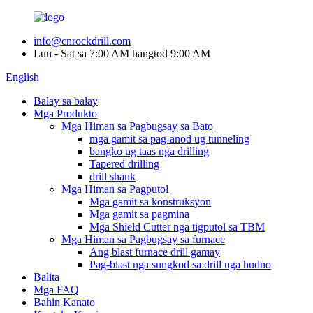
info@cnrockdrill.com
Lun - Sat sa 7:00 AM hangtod 9:00 AM
English
Balay sa balay
Mga Produkto
Mga Himan sa Pagbugsay sa Bato
mga gamit sa pag-anod ug tunneling
bangko ug taas nga drilling
Tapered drilling
drill shank
Mga Himan sa Pagputol
Mga gamit sa konstruksyon
Mga gamit sa pagmina
Mga Shield Cutter nga tigputol sa TBM
Mga Himan sa Pagbugsay sa furnace
Ang blast furnace drill gamay
Pag-blast nga sungkod sa drill nga hudno
Balita
Mga FAQ
Bahin Kanato