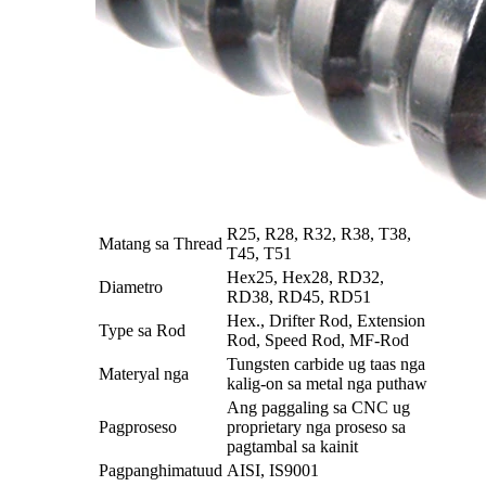
R25, R28, R32, R38, T38,
Matang sa Thread
T45, T51
Hex25, Hex28, RD32,
Diametro
RD38, RD45, RD51
Hex., Drifter Rod, Extension
Type sa Rod
Rod, Speed ​​Rod, MF-Rod
Tungsten carbide ug taas nga
Materyal nga
kalig-on sa metal nga puthaw
Ang paggaling sa CNC ug
Pagproseso
proprietary nga proseso sa
pagtambal sa kainit
Pagpanghimatuud
AISI, IS9001