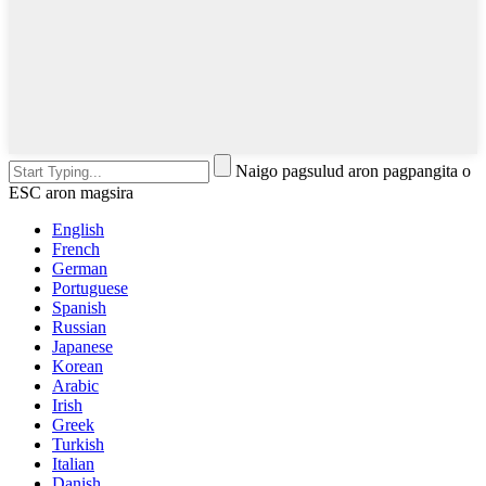
Naigo pagsulud aron pagpangita o
ESC aron magsira
English
French
German
Portuguese
Spanish
Russian
Japanese
Korean
Arabic
Irish
Greek
Turkish
Italian
Danish