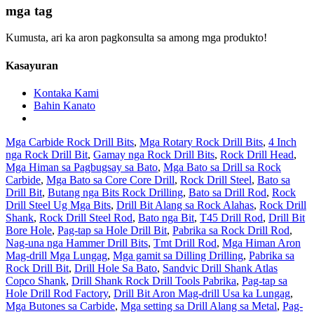
mga tag
Kumusta, ari ka aron pagkonsulta sa among mga produkto!
Kasayuran
Kontaka Kami
Bahin Kanato
Mga Carbide Rock Drill Bits
,
Mga Rotary Rock Drill Bits
,
4 Inch
nga Rock Drill Bit
,
Gamay nga Rock Drill Bits
,
Rock Drill Head
,
Mga Himan sa Pagbugsay sa Bato
,
Mga Bato sa Drill sa Rock
Carbide
,
Mga Bato sa Core Core Drill
,
Rock Drill Steel
,
Bato sa
Drill Bit
,
Butang nga Bits Rock Drilling
,
Bato sa Drill Rod
,
Rock
Drill Steel Ug Mga Bits
,
Drill Bit Alang sa Rock Alahas
,
Rock Drill
Shank
,
Rock Drill Steel Rod
,
Bato nga Bit
,
T45 Drill Rod
,
Drill Bit
Bore Hole
,
Pag-tap sa Hole Drill Bit
,
Pabrika sa Rock Drill Rod
,
Nag-una nga Hammer Drill Bits
,
Tmt Drill Rod
,
Mga Himan Aron
Mag-drill Mga Lungag
,
Mga gamit sa Dilling Drilling
,
Pabrika sa
Rock Drill Bit
,
Drill Hole Sa Bato
,
Sandvic Drill Shank Atlas
Copco Shank
,
Drill Shank Rock Drill Tools Pabrika
,
Pag-tap sa
Hole Drill Rod Factory
,
Drill Bit Aron Mag-drill Usa ka Lungag
,
Mga Butones sa Carbide
,
Mga setting sa Drill Alang sa Metal
,
Pag-