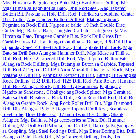
Mga Himan sa Pagmina nga Bato
,
Mga Hard Rock Drilling Bits
,
Mga Himan sa Pagputol sa Bato
,
Drill Rod Steel
,
Ang Tapered
Button Bit
,
Pag-tap sa Hole Drill Rod
,
Pabrika sa Coupling
,
Center
Disc Cutter
,
Ang Tapered Button Drill Bit
,
Flat nga ngipon
,
Pagmina sa Rock Drill
,
Ngipon sa balde
,
19 Inch Double Disc
Cutter
,
Mga Bato sa Bato
,
Tungsten Carbide
,
12degree nga Mga
Himan sa Bato
,
Tungsten Carbide Bits
,
Rock Drill Cross Bit
Carbide Cross Bit
,
Lalaki nga Coupling sa Babaye
,
R38 Drill Rod
,
Gipanday Sae4140 Steel Drill Rod
,
Tmt Taphole Drill Tools
,
Mga
Bato sa Drill Bato Alang sa Hammer Drill
,
Mga Klase sa Thill sa
Drill Rod
,
Hex 22 Tapered Drill Rod
,
Mga Tapered Button Bits
Alang sa Rock Drilling
,
Mga Butang sa Buton sa Carbide
,
Tapered
Drill Rod 7 Degree
,
Drill Bit Aron Mag-drill Pinaagi sa Rock
,
Mga
Matang sa Drill Bit
,
Pabrika sa Retrac Drill Bit
,
Butang Bit Alang sa
Rock Drilling
,
R32 Drill Rod
,
H25 Drill Rod
,
Ang Rotary Hammer
Drill Bits Alang sa Rock
,
Dth Bits Ug Hammers
,
Pagbugsay
Ngadto sa Sandstone
,
Gibaligya ang Rock Splitter
,
Mga Gamit sa
Bato sa Drill
,
Breaker sa Rock Drill
,
23crni3mo Drill Rod
,
Drill Bit
Alang sa Granite Rock
,
Ang Rock Roller Drill Bit
,
Mga Diamond
Drill Bits Alang sa Bato
,
7 Degree Tapered Drill Rod
,
Seamless
Steel Tube
,
Bore Hole Tool
,
17 Inch Twin Disc Cutter
,
Shank
Adapter
,
Mga Bahin sa Mga accessories sa Tbm
,
Dth Hammer
Drilling
,
Mf Drill Rod Pabrika
,
Tmt Drill Bit
,
Dali nga Pagsumpay
sa Coupling
,
Mga Steel Rod nga Drill
,
Mga Bitter Boring Bits
,
Drill
Alang sa Bato
,
Rock Drill
,
Mga Tapered Drilling Tools
,
Rock