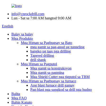
info@cnrockdrill.com
Lun - Sat sa 7:00 AM hangtod 9:00 AM
English
Balay sa balay
Mga Produkto
Mga Himan sa Pagbugsay sa Bato
mga gamit sa pag-anod ug tunneling
bangko ug taas nga drilling
Tapered drilling
drill shank
Mga Himan sa Pagputol
Mga gamit sa konstruksyon
Mga gamit sa pagmina
Mga Shield Cutter nga tigputol sa TBM
Mga Himan sa Pagbugsay sa furnace
Ang blast furnace drill gamay
Pag-blast nga sungkod sa drill nga hudno
Balita
Mga FAQ
Bahin Kanato