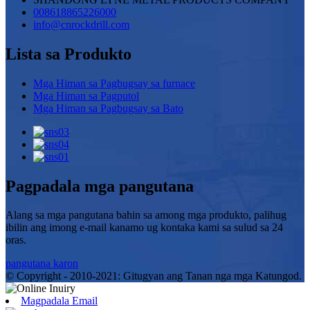
008618865226000
info@cnrockdrill.com
Lista sa Produkto
Mga Himan sa Pagbugsay sa furnace
Mga Himan sa Pagputol
Mga Himan sa Pagbugsay sa Bato
Pagpadala mga pangutana
Alang sa mga pangutana bahin sa among mga produkto, palihug
ibilin ang imong e-mail kanamo ug kontaka kami sa sulud sa 24
oras.
pangutana karon
© Copyright - 2010-2021: Gitugyan ang Tanan nga mga Katungod.
Magpadala Email