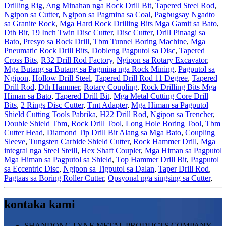
Drilling Rig
,
Ang Minahan nga Rock Drill Bit
,
Tapered Steel Rod
,
Ngipon sa Cutter
,
Ngipon sa Pagmina sa Coal
,
Pagbugsay Ngadto
sa Granite Rock
,
Mga Hard Rock Drilling Bits Mga Gamit sa Bato
,
Dth Bit
,
19 Inch Twin Disc Cutter
,
Disc Cutter
,
Drill Pinaagi sa
Bato
,
Presyo sa Rock Drill
,
Tbm Tunnel Boring Machine
,
Mga
Pneumatic Rock Drill Bits
,
Dobleng Pagputol sa Disc
,
Tapered
Cross Bits
,
R32 Drill Rod Factory
,
Ngipon sa Rotary Excavator
,
Mga Butang sa Butang sa Pagmina nga Rock Mining
,
Pagputol sa
Ngipon
,
Hollow Drill Steel
,
Tapered Drill Rod 11 Degree
,
Tapered
Drill Rod
,
Dth Hammer
,
Rotary Coupling
,
Rock Drilling Bits Mga
Himan sa Bato
,
Tapered Drill Bit
,
Mga Metal Cutting Core Drill
Bits
,
2 Rings Disc Cutter
,
Tmt Adapter
,
Mga Himan sa Pagputol
Shield Cutting Tools Pabrika
,
H22 Drill Rod
,
Ngipon sa Trencher
,
Double Shield Tbm
,
Rock Drill Tool
,
Long Hole Boring Tool
,
Tbm
Cutter Head
,
Diamond Tip Drill Bit Alang sa Mga Bato
,
Coupling
Sleeve
,
Tungsten Carbide Shield Cutter
,
Rock Hammer Drill
,
Mga
integral nga Steel Steill
,
Hex Shaft Coupler
,
Mga Himan sa Pagputol
Mga Himan sa Pagputol sa Shield
,
Top Hammer Drill Bit
,
Pagputol
sa Eccentric Disc
,
Ngipon sa Tigputol sa Dalan
,
Taper Drill Rod
,
Pagtaas sa Boring Roller Cutter
,
Opsyonal nga singsing sa Cutter
,
kontaka kami
SHANDONG LYNE METAL PRODUCTS COMPANY