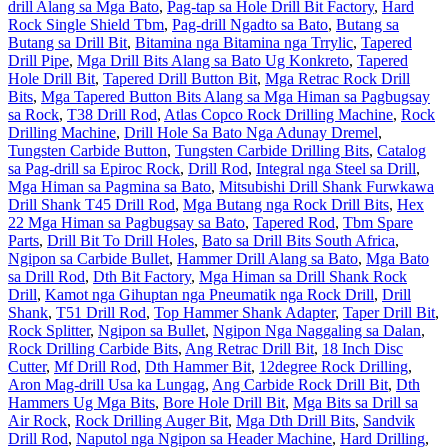
drill Alang sa Mga Bato
,
Pag-tap sa Hole Drill Bit Factory
,
Hard
Rock Single Shield Tbm
,
Pag-drill Ngadto sa Bato
,
Butang sa
Butang sa Drill Bit
,
Bitamina nga Bitamina nga Trrylic
,
Tapered
Drill Pipe
,
Mga Drill Bits Alang sa Bato Ug Konkreto
,
Tapered
Hole Drill Bit
,
Tapered Drill Button Bit
,
Mga Retrac Rock Drill
Bits
,
Mga Tapered Button Bits Alang sa Mga Himan sa Pagbugsay
sa Rock
,
T38 Drill Rod
,
Atlas Copco Rock Drilling Machine
,
Rock
Drilling Machine
,
Drill Hole Sa Bato Nga Adunay Dremel
,
Tungsten Carbide Button
,
Tungsten Carbide Drilling Bits
,
Catalog
sa Pag-drill sa Epiroc Rock
,
Drill Rod
,
Integral nga Steel sa Drill
,
Mga Himan sa Pagmina sa Bato
,
Mitsubishi Drill Shank Furwkawa
Drill Shank T45 Drill Rod
,
Mga Butang nga Rock Drill Bits
,
Hex
22 Mga Himan sa Pagbugsay sa Bato
,
Tapered Rod
,
Tbm Spare
Parts
,
Drill Bit To Drill Holes
,
Bato sa Drill Bits South Africa
,
Ngipon sa Carbide Bullet
,
Hammer Drill Alang sa Bato
,
Mga Bato
sa Drill Rod
,
Dth Bit Factory
,
Mga Himan sa Drill Shank Rock
Drill
,
Kamot nga Gihuptan nga Pneumatik nga Rock Drill
,
Drill
Shank
,
T51 Drill Rod
,
Top Hammer Shank Adapter
,
Taper Drill Bit
,
Rock Splitter
,
Ngipon sa Bullet
,
Ngipon Nga Naggaling sa Dalan
,
Rock Drilling Carbide Bits
,
Ang Retrac Drill Bit
,
18 Inch Disc
Cutter
,
Mf Drill Rod
,
Dth Hammer Bit
,
12degree Rock Drilling
,
Aron Mag-drill Usa ka Lungag
,
Ang Carbide Rock Drill Bit
,
Dth
Hammers Ug Mga Bits
,
Bore Hole Drill Bit
,
Mga Bits sa Drill sa
Air Rock
,
Rock Drilling Auger Bit
,
Mga Dth Drill Bits
,
Sandvik
Drill Rod
,
Naputol nga Ngipon sa Header Machine
,
Hard Drilling
,